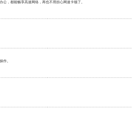
作办公，都能畅享高速网络，再也不用担心网速卡顿了。
悉操作。