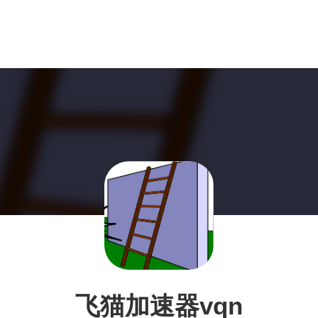
飞猫加速器vqn