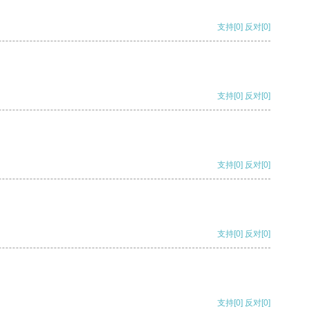
支持
[0]
反对
[0]
支持
[0]
反对
[0]
支持
[0]
反对
[0]
支持
[0]
反对
[0]
支持
[0]
反对
[0]