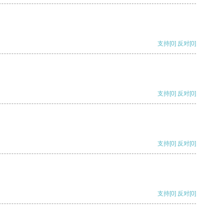
支持
[0]
反对
[0]
支持
[0]
反对
[0]
支持
[0]
反对
[0]
支持
[0]
反对
[0]