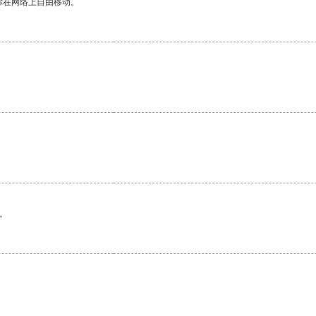
你在网络上自由移动。
。
。