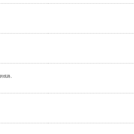
区的线路。