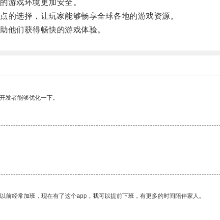
的游戏环境更加安全。
点的选择，让玩家能够畅享全球各地的游戏资源。
助他们获得畅快的游戏体验。
望开发者能够优化一下。
我以前经常加班，现在有了这个app，我可以提前下班，有更多的时间陪伴家人。