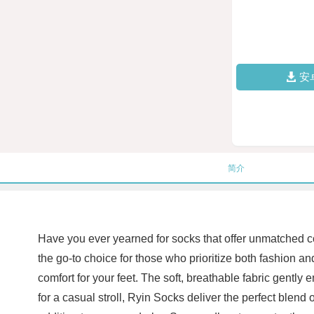
安
简介
Have you ever yearned for socks that offer unmatched c
the go-to choice for those who prioritize both fashion 
comfort for your feet. The soft, breathable fabric gently 
for a casual stroll, Ryin Socks deliver the perfect blend