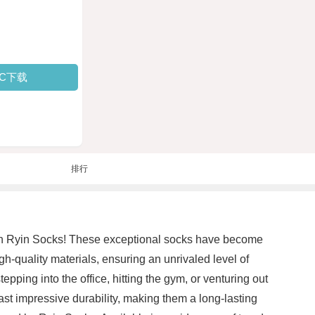
PC下载
排行
than Ryin Socks! These exceptional socks have become
-quality materials, ensuring an unrivaled level of
epping into the office, hitting the gym, or venturing out
oast impressive durability, making them a long-lasting