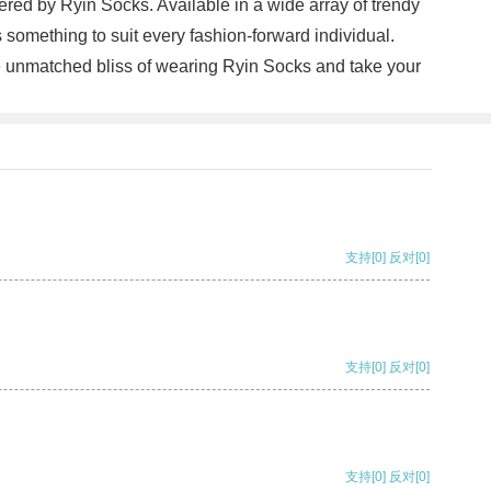
ered by Ryin Socks. Available in a wide array of trendy
s something to suit every fashion-forward individual.
he unmatched bliss of wearing Ryin Socks and take your
支持
[0]
反对
[0]
支持
[0]
反对
[0]
支持
[0]
反对
[0]