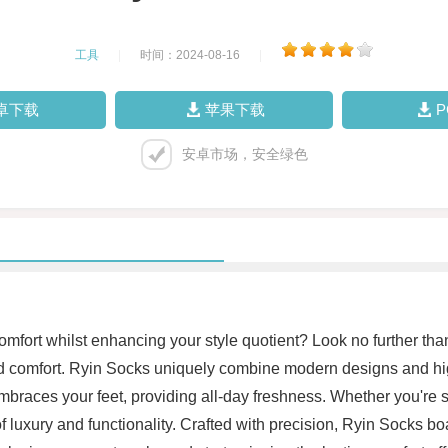
工具
|
时间：2024-08-16
|
卓下载
苹果下载
安卓市场，安全绿色
omfort whilst enhancing your style quotient? Look no further 
and comfort. Ryin Socks uniquely combine modern designs and high
embraces your feet, providing all-day freshness. Whether you're st
 of luxury and functionality. Crafted with precision, Ryin Socks b