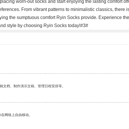
lacing worn-out socks and start enjoying the lasting comfort off
erences. From vibrant patterns to minimalistic classics, there i
enjoying the sumptuous comfort Ryin Socks provide. Experience t
, and style by choosing Ryin Socks today!#3#
编辑文档、制作演示文稿、管理日程安排等。
你在网络上自由移动。