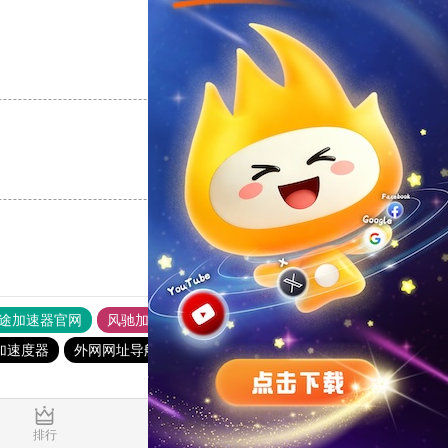
支持
[0]
反对
[0]
支持
[0]
反对
[0]
途加速器官网
风驰加速器
旋风加速器
加速度器
外网网址导航
软件中心
雷霆加速
狂飙加速器
0.044559s
排行
推荐