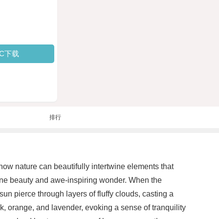
PC下载
排行
w nature can beautifully intertwine elements that
serene beauty and awe-inspiring wonder. When the
n pierce through layers of fluffy clouds, casting a
k, orange, and lavender, evoking a sense of tranquility