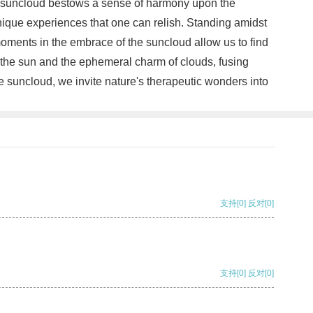
the suncloud bestows a sense of harmony upon the
 unique experiences that one can relish. Standing amidst
 moments in the embrace of the suncloud allow us to find
f the sun and the ephemeral charm of clouds, fusing
e suncloud, we invite nature's therapeutic wonders into
支持
[0]
反对
[0]
支持
[0]
反对
[0]