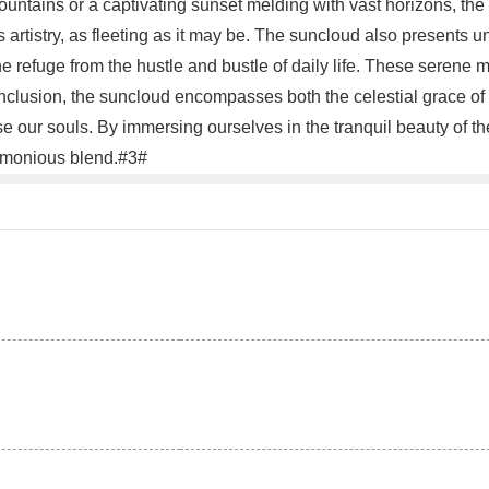
c mountains or a captivating sunset melding with vast horizons, 
e's artistry, as fleeting as it may be. The suncloud also presents
ene refuge from the hustle and bustle of daily life. These serene
conclusion, the suncloud encompasses both the celestial grace o
e our souls. By immersing ourselves in the tranquil beauty of th
harmonious blend.#3#