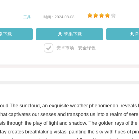
工具
|
时间：2024-08-08
|
卓下载
苹果下载
安卓市场，安全绿色
oud The suncloud, an exquisite weather phenomenon, reveals ho
e that captivates our senses and transports us into a realm of 
s through the play of light and shadow. The golden rays of the su
ay creates breathtaking vistas, painting the sky with hues of pin