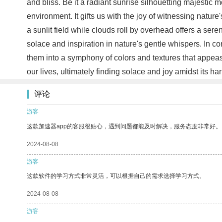
and bliss. Be it a radiant sunrise silhouetting majesti
environment. It gifts us with the joy of witnessing natur
a sunlit field while clouds roll by overhead offers a ser
solace and inspiration in nature's gentle whispers. In 
them into a symphony of colors and textures that appeas
our lives, ultimately finding solace and joy amidst its 
评论
游客
这款加速器app的客服很贴心，遇到问题都能及时解决，服务态度非常好。
2024-08-08
游客
这款软件的学习方式非常灵活，可以根据自己的需求选择学习方式。
2024-08-08
游客