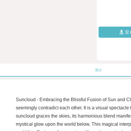
安
简介
Suncloud - Embracing the Blissful Fusion of Sun and Cl
seemingly contradict each other. It is a visual spectacl
suncloud graces the skies, its harmonious blend manifest
mystical glow upon the world below. This magical interpl