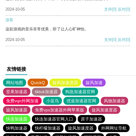
2024-10-05
支持
[0]
反对
[0]
游客
这款游戏的音乐非常优美，听了让人心旷神怡。
2024-10-05
支持
[0]
反对
[0]
友情链接
网站地图
QuickQ
旋风加速度器
旋风加速
坚果加速器
tiktok加速器
狗急加速器官网
免费vqn外网加速
小蓝鸟
优途加速器官网
风驰加速器
旋风加速器
免费vps加速器外网苹果版
旋风加速度器
快连加速器
快连加速器官网入口
原子加速器
快鸭加速器
快柠檬加速器
旋风加速度器
外网网址导航